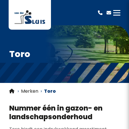
Van der Sluis BV
Toro
›
Merken
›
Toro
Nummer één in gazon- en
landschapsonderhoud